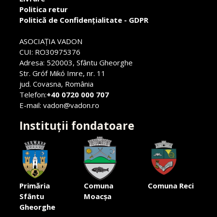
Politica retur
Politică de Confidențialitate - GDPR
ASOCIAŢIA VADON
CUI: RO30975376
Adresa: 520003, Sfântu Gheorghe
Str. Gróf Mikó Imre, nr. 11
jud. Covasna, România
Telefon:
+40 0720 000 707
E-mail: vadon@vadon.ro
Instituții fondatoare
Primăria
Comuna
Comuna Reci
Sfântu
Moacșa
Gheorghe