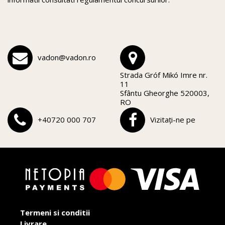
vadon@vadon.ro
Strada Gróf Mikó Imre nr.
11
Sfântu Gheorghe 520003,
RO
+40720 000 707
Vizitați-ne pe
Termeni si conditii
Livrare